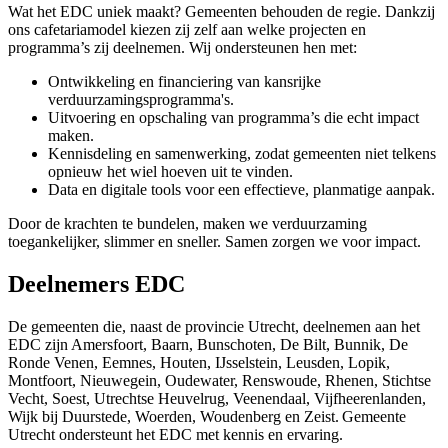
Wat het EDC uniek maakt? Gemeenten behouden de regie. Dankzij
ons cafetariamodel kiezen zij zelf aan welke projecten en
programma’s zij deelnemen. Wij ondersteunen hen met:
Ontwikkeling en financiering van kansrijke
verduurzamingsprogramma's.
Uitvoering en opschaling van programma’s die echt impact
maken.
Kennisdeling en samenwerking, zodat gemeenten niet telkens
opnieuw het wiel hoeven uit te vinden.
Data en digitale tools voor een effectieve, planmatige aanpak.
Door de krachten te bundelen, maken we verduurzaming
toegankelijker, slimmer en sneller. Samen zorgen we voor impact.
Deelnemers EDC
De gemeenten die, naast de provincie Utrecht, deelnemen aan het
EDC zijn Amersfoort, Baarn, Bunschoten, De Bilt, Bunnik, De
Ronde Venen, Eemnes, Houten, IJsselstein, Leusden, Lopik,
Montfoort, Nieuwegein, Oudewater, Renswoude, Rhenen, Stichtse
Vecht, Soest, Utrechtse Heuvelrug, Veenendaal, Vijfheerenlanden,
Wijk bij Duurstede, Woerden, Woudenberg en Zeist. Gemeente
Utrecht ondersteunt het EDC met kennis en ervaring.